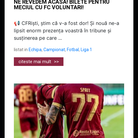
NE REVEDEM ACASĂ! BILETE PENTRU
MECIUL CU FC VOLUNTARI!
📢 CFRiști, știm că v-a fost dor! Și nouă ne-a
lipsit enorm prezența voastră în tribune și
susținerea pe care ...
listat in
Echipa
,
Campionat
,
Fotbal
,
Liga 1
citeste mai mult
>>