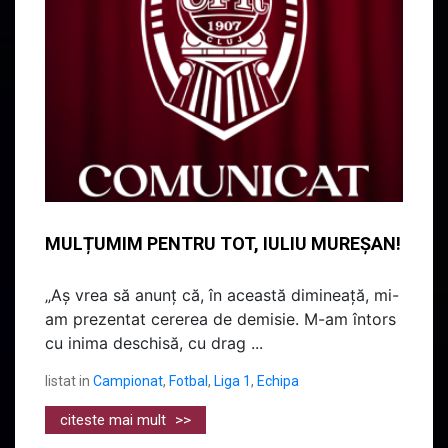
MULȚUMIM PENTRU TOT, IULIU MUREȘAN!
„Aș vrea să anunț că, în această dimineață, mi-
am prezentat cererea de demisie. M-am întors
cu inima deschisă, cu drag ...
listat in
Campionat
,
Fotbal
,
Liga 1
,
Echipa
citeste mai mult
>>