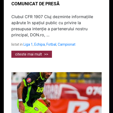
COMUNICAT DE PRESĂ
Clubul CFR 1907 Cluj dezminte informațiile
apărute în spațiul public cu privire la
presupusa intenție a partenerului nostru
principal, DON.ro, ...
listat in
Liga 1
,
Echipa
,
Fotbal
,
Campionat
citeste mai mult
>>