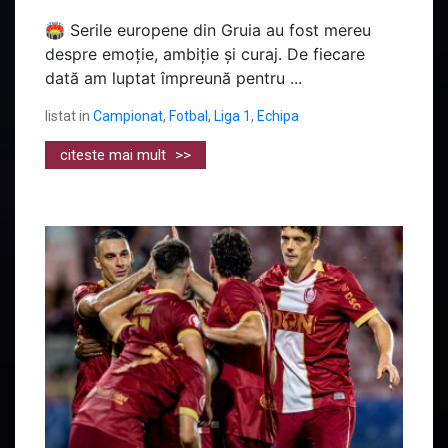
🏟️ Serile europene din Gruia au fost mereu
despre emoție, ambiție și curaj. De fiecare
dată am luptat împreună pentru ...
listat in
Campionat
,
Fotbal
,
Liga 1
,
Echipa
citeste mai mult
>>