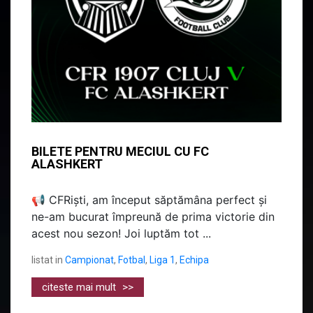
BILETE PENTRU MECIUL CU FC
ALASHKERT
📢 CFRiști, am început săptămâna perfect și
ne-am bucurat împreună de prima victorie din
acest nou sezon! Joi luptăm tot ...
listat in
Campionat
,
Fotbal
,
Liga 1
,
Echipa
citeste mai mult
>>