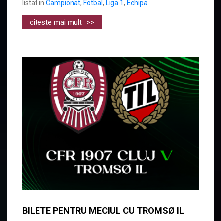
listat in
Campionat
,
Fotbal
,
Liga 1
,
Echipa
citeste mai mult
>>
BILETE PENTRU MECIUL CU TROMSØ IL