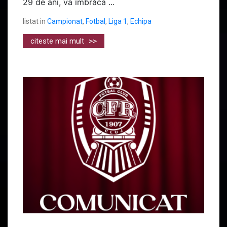
29 de ani, va îmbrăca ...
listat in
Campionat
,
Fotbal
,
Liga 1
,
Echipa
citeste mai mult
>>