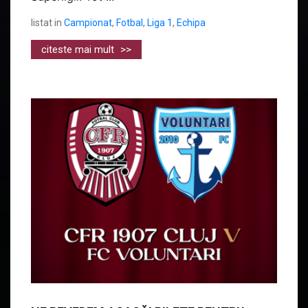
listat in
Campionat
,
Fotbal
,
Liga 1
,
Echipa
citeste mai mult
>>