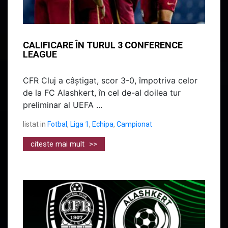
CALIFICARE ÎN TURUL 3 CONFERENCE
LEAGUE
CFR Cluj a câștigat, scor 3-0, împotriva celor
de la FC Alashkert, în cel de-al doilea tur
preliminar al UEFA ...
listat in
Fotbal
,
Liga 1
,
Echipa
,
Campionat
citeste mai mult
>>