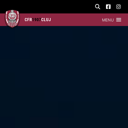
CFR
1907
CLUJ
MENU