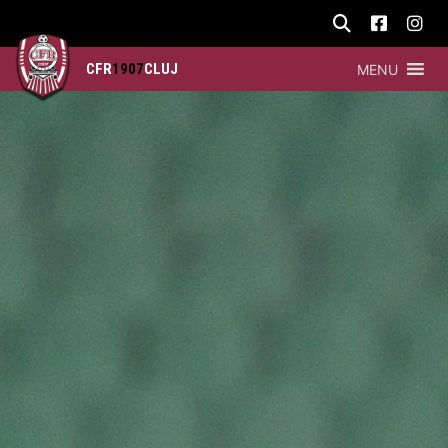
CFR
1907
CLUJ
MENU