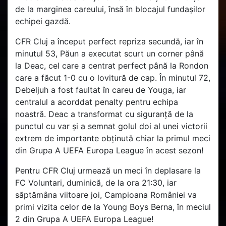
de la marginea careului, însă în blocajul fundașilor
echipei gazdă.
CFR Cluj a început perfect repriza secundă, iar în
minutul 53, Păun a executat scurt un corner până
la Deac, cel care a centrat perfect până la Rondon
care a făcut 1-0 cu o lovitură de cap. În minutul 72,
Debeljuh a fost faultat în careu de Youga, iar
centralul a acorddat penalty pentru echipa
noastră. Deac a transformat cu siguranță de la
punctul cu var și a semnat golul doi al unei victorii
extrem de importante obținută chiar la primul meci
din Grupa A UEFA Europa League în acest sezon!
Pentru CFR Cluj urmează un meci în deplasare la
FC Voluntari, duminică, de la ora 21:30, iar
săptămâna viitoare joi, Campioana României va
primi vizita celor de la Young Boys Berna, în meciul
2 din Grupa A UEFA Europa League!