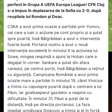
perfect în Grupa A UEFA Europa League! CFR Cluj
s-a impus în deplasarea de la Sofia cu 2-0, după
reușitele lui Rondon și Deac.
CSKA a avut prima ocazie a partidei prin Yomov,
cel care a luat o acțiune pe cont propriu și a șutat
spre poartă, însă Bălgrădean a avut o intervenție
foarte bună. Portarul nostru a avut o nouă
intervenție excelentă în minutul 6 la acțiunea lui
Sowe, mingea respinsă a ajuns la Hoban care a
degajat în corner. Sankare a șutat din afara
careului, pe centrul porții, însă Bălgrădean a reținut
cu siguranță. Campioana României a avut prima
ocazie mare a partidei în minutul 19, când Vinicius
a trimis cu capulspre poartă după o centrare a lui
Păun, iar goalkeeperul gazdelor a respins cu
dificultate. În minutul 31, Păun a șutat de la
distanță, însă pe direcția portarului. La faza
imediat următoare Djokovic a trimis și el în forță