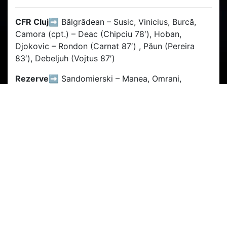
CFR Cluj➡️
Bălgrădean – Susic, Vinicius, Burcă,
Camora (cpt.) – Deac (Chipciu 78′), Hoban,
Djokovic – Rondon (Carnat 87′) , Păun (Pereira
83′), Debeljuh (Vojtus 87′)
Rezerve➡️
Sandomierski – Manea, Omrani,
Ciobotariu, Latovlevici, Cestor, Itu, Joca
Hai CFR! ?