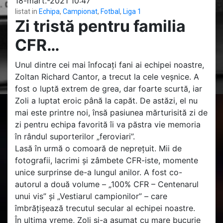
18-mart.-2021 10:47
listat in
Echipa
,
Campionat
,
Fotbal
,
Liga 1
Zi tristă pentru familia
CFR…
Unul dintre cei mai înfocați fani ai echipei noastre,
Zoltan Richard Cantor, a trecut la cele veșnice. A
fost o luptă extrem de grea, dar foarte scurtă, iar
Zoli a luptat eroic până la capăt. De astăzi, el nu
mai este printre noi, însă pasiunea mărturisită zi de
zi pentru echipa favorită îi va păstra vie memoria
în rândul suporterilor „feroviari”.
Lasă în urmă o comoară de neprețuit. Mii de
fotografii, lacrimi și zâmbete CFR-iste, momente
unice surprinse de-a lungul anilor. A fost co-
autorul a două volume – „100% CFR – Centenarul
unui vis” și „Vestiarul campionilor” – care
îmbrățișează trecutul secular al echipei noastre.
În ultima vreme, Zoli și-a asumat cu mare bucurie