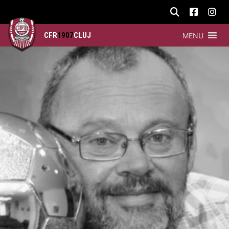
CFR
1907
CLUJ
MENU