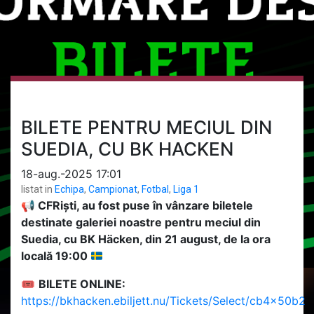
BILETE PENTRU MECIUL DIN
SUEDIA, CU BK HACKEN
18-aug.-2025 17:01
listat in
Echipa
,
Campionat
,
Fotbal
,
Liga 1
📢
CFRiști, au fost puse în vânzare biletele
destinate galeriei noastre pentru meciul din
Suedia, cu BK Häcken, din 21 august, de la ora
locală 19:00
🎟
BILETE ONLINE:
https://bkhacken.ebiljett.nu/Tickets/Select/cb4x50b2