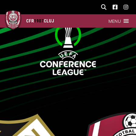
CFR
1907
CLUJ
MENU