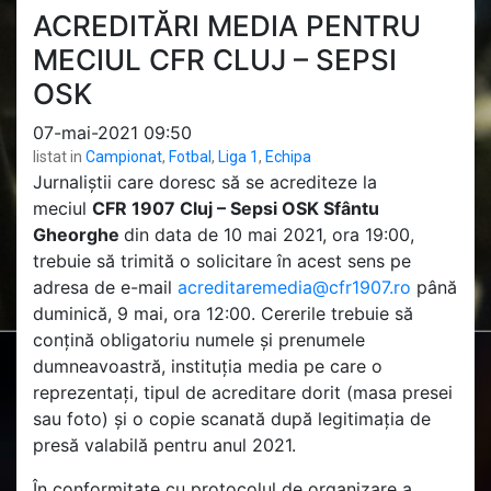
ACREDITĂRI MEDIA PENTRU
MECIUL CFR CLUJ – SEPSI
OSK
07-mai-2021 09:50
listat in
Campionat
,
Fotbal
,
Liga 1
,
Echipa
Jurnaliștii care doresc să se acrediteze la
meciul
CFR 1907 Cluj – Sepsi OSK Sfântu
Gheorghe
din data de 10 mai 2021, ora 19:00,
trebuie să trimită o solicitare în acest sens pe
adresa de e-mail
acreditaremedia@cfr1907.ro
până
duminică, 9 mai, ora 12:00. Cererile trebuie să
conțină obligatoriu numele și prenumele
dumneavoastră, instituția media pe care o
reprezentați, tipul de acreditare dorit (masa presei
sau foto) și o copie scanată după legitimația de
presă valabilă pentru anul 2021.
În conformitate cu protocolul de organizare a