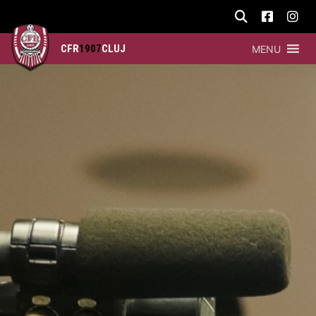
CFR
1907
CLUJ
MENU