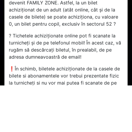
devenit FAMILY ZONE. Astfel, la un bilet
achiziționat de un adult (atât online, cât și de la
casele de bilete) se poate achiziționa, cu valoare
0, un bilet pentru copil, exclusiv în sectorul 52 ?️
? Tichetele achiziționate online pot fi scanate la
turnicheți și de pe telefonul mobil! În acest caz, vă
rugăm să descărcați biletul, în prealabil, de pe
adresa dumneavoastră de email!
❗În schimb, biletele achiziționate de la casele de
bilete si abonamentele vor trebui prezentate fizic
la turnicheți si nu vor mai putea fi scanate de pe
telefonul mobil ?
?️ Ne vedem cu toții în Gruia! Hai CFR! ?