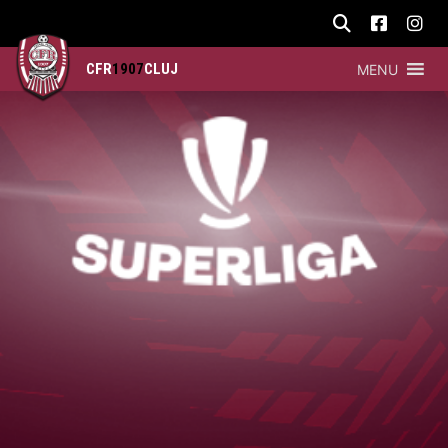
CFR
1907
CLUJ
MENU