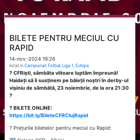
BILETE PENTRU MECIUL CU
RAPID
14-nov.-2024 19:26
listat in
Campionat
,
Fotbal
,
Liga 1
,
Echipa
? CFRiști, sâmbăta viitoare luptăm împreună!
Haideți să îi susținem pe băieții noștri în derby-ul
vișiniu de sâmbătă, 23 noiembrie, de la ora 21:30
?
? BILETE ONLINE:
https://bit.ly/BileteCFRClujRapid
?️ Prețurile biletelor pentru meciul cu Rapid: