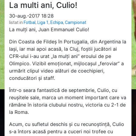
La multi ani, Culio!
30-aug.-2017 18:28
listat in
Fotbal
,
Liga 1
,
Echipa
,
Campionat
La mulți ani, Juan Emmanuel Culio!
Din Coasta de Fildeș în Portugalia, din Argentina la
Iași, iar mai apoi acasă, la Cluj, foștii jucători ai
CFR-ului i-au urat „la mulți ani” eroului de pe
Olimpico. Vizibil emoționat, mijlocașul „feroviar” a
urmărit clipul video alături de coechipieri,
conducători și staff.
Într-o seara fantastică de septembrie, Culio, cu
reușitele sale, marca un moment important care va
rămâne în istoria clubului nostru, victoria cu 2-1 de
la Roma.
Acum, cu sufletul deschis și cu recunoștință, Culio
s-a întors acasă pentru a cuceri noi trofee cu