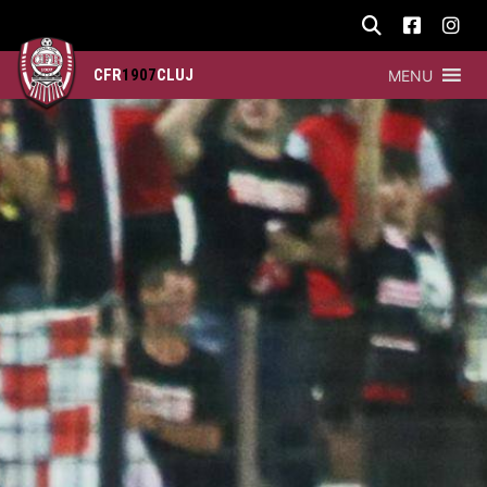
CFR
1907
CLUJ
MENU