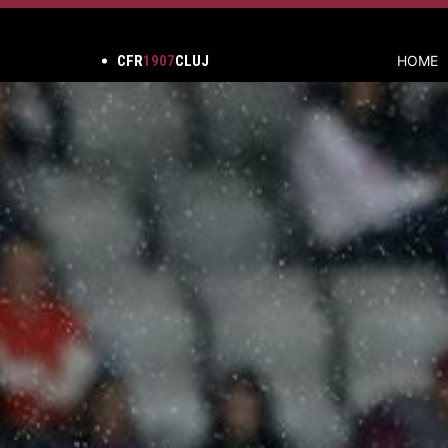
CFR
1907
CLUJ
HOME