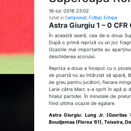
16-iul.-2016 23:02
listat in
Campionat
,
Fotbal
,
Echipa
Astra Giurgiu 1 – 0 CFR 
În această seară, cea de-a doua Sup
După o primă repriză cu un joc fragme
Ocaziile mai importante au aparținu
deschiderea scorului.
Repriza a doua a început cu o ploaie 
de poartă nu au întârziat să apară, B
de greu pentru jucători, fiecare ming
Larie către Marc s-a oprit în apă și 
finalul partidei. În minutele de prel
fiind ultima ocazie de egalare.
Astra Giurgiu: Lung Jr. (Gavrilas ’
Boudjemaa (Florea ’61), Teixeira, 