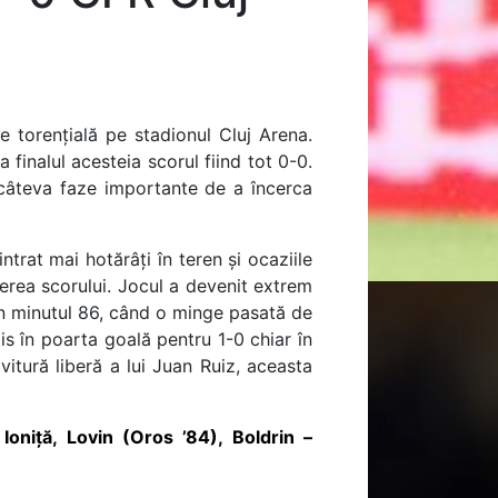
 torențială pe stadionul Cluj Arena.
finalul acesteia scorul fiind tot 0-0.
 câteva faze importante de a încerca
trat mai hotărâți în teren și ocaziile
derea scorului. Jocul a devenit extrem
 în minutul 86, când o minge pasată de
is în poarta goală pentru 1-0 chiar în
vitură liberă a lui Juan Ruiz, aceasta
 Ioniţă, Lovin (Oros ’84), Boldrin –