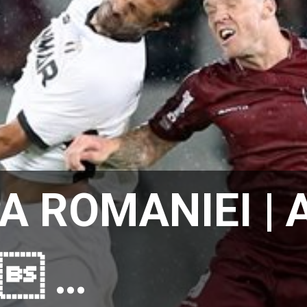
A ROMANIEI | 
  …