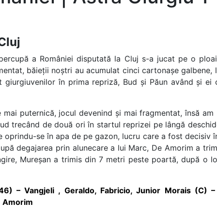
Cluj
ercupă a României disputată la Cluj s-a jucat pe o ploaie
ntat, băieții noștri au acumulat cinci cartonașe galbene, la 
t giurgiuvenilor în prima repriză, Bud și Păun având și ei
mai puternică, jocul devenind și mai fragmentat, însă am in
ud trecând de două ori în startul reprizei pe lângă deschi
e oprindu-se în apa de pe gazon, lucru care a fost decisiv
după degajarea prin alunecare a lui Marc, De Amorim a trim
ungire, Mureșan a trimis din 7 metri peste poartă, după o lo
46) – Vangjeli , Geraldo, Fabricio, Junior Morais (C) –
De Amorim