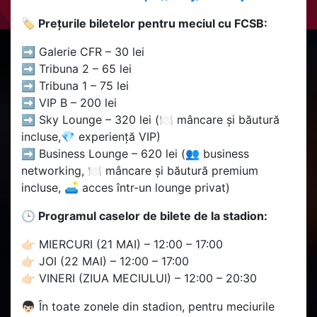
🏷️ Prețurile biletelor pentru meciul cu FCSB:
➡️ Galerie CFR – 30 lei
➡️ Tribuna 2 – 65 lei
➡️ Tribuna 1 – 75 lei
➡️ VIP B – 200 lei
➡️ Sky Lounge – 320 lei (🍽️ mâncare și băutură
incluse,💎 experiență VIP)
➡️ Business Lounge – 620 lei (👥 business
networking, 🍽️ mâncare și băutură premium
incluse, 🛋️ acces într-un lounge privat)
🕒 Programul caselor de bilete de la stadion:
👉🏻 MIERCURI (21 MAI) – 12:00 – 17:00
👉🏻 JOI (22 MAI) – 12:00 – 17:00
👉🏻 VINERI (ZIUA MECIULUI) – 12:00 – 20:30
👦🏻 În toate zonele din stadion, pentru meciurile