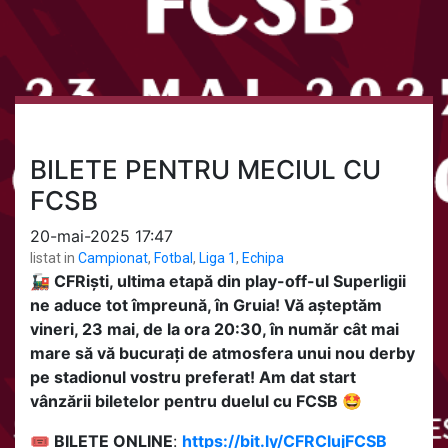
BILETE PENTRU MECIUL CU
FCSB
20-mai-2025 17:47
listat in
Campionat
,
Fotbal
,
Liga 1
,
Echipa
🚂 CFRiști, ultima etapă din play-off-ul Superligii
ne aduce tot împreună, în Gruia! Vă așteptăm
vineri, 23 mai, de la ora 20:30, în număr cât mai
mare să vă bucurați de atmosfera unui nou derby
pe stadionul vostru preferat! Am dat start
vânzării biletelor pentru duelul cu FCSB 🤩
🎟
BILETE ONLINE
:
https://bit.ly/CFRClujFCSB