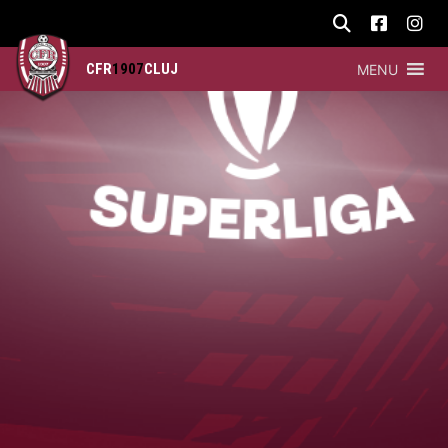
CFR
1907
CLUJ
MENU