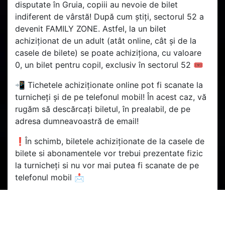
disputate în Gruia, copiii au nevoie de bilet
indiferent de vârstă! După cum știți, sectorul 52 a
devenit FAMILY ZONE. Astfel, la un bilet
achiziționat de un adult (atât online, cât și de la
casele de bilete) se poate achiziționa, cu valoare
0, un bilet pentru copil, exclusiv în sectorul 52 🎟️
📲 Tichetele achiziționate online pot fi scanate la
turnicheți și de pe telefonul mobil! În acest caz, vă
rugăm să descărcați biletul, în prealabil, de pe
adresa dumneavoastră de email!
❗În schimb, biletele achiziționate de la casele de
bilete si abonamentele vor trebui prezentate fizic
la turnicheți si nu vor mai putea fi scanate de pe
telefonul mobil 📩
💳Abonamentele din sezonul 2024/2025 sunt
valabile pentru duelurile de acasă din play-off-ul
Superligii! 🏆