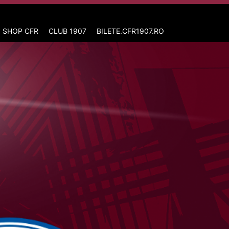
 SHOP CFR
CLUB 1907
BILETE.CFR1907.RO