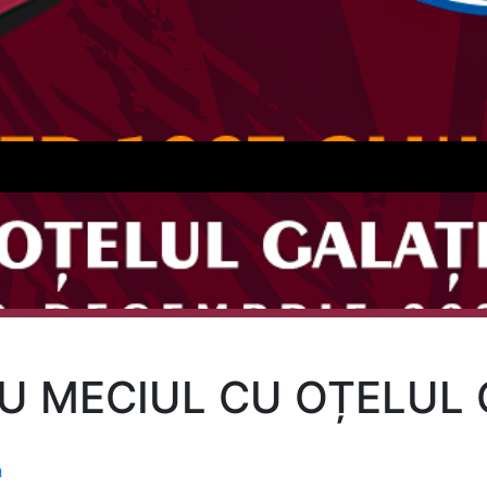
U MECIUL CU OȚELUL 
a