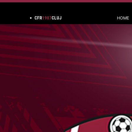
CFR
1907
CLUJ
HOME