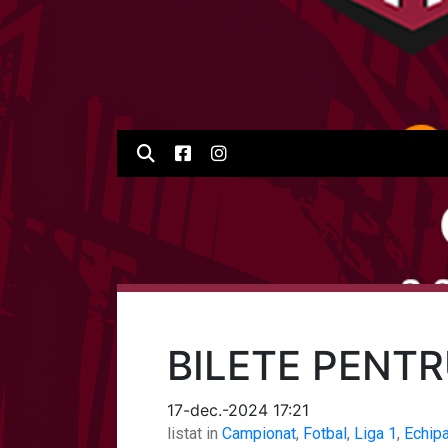
BILETE PENTR
17-dec.-2024 17:21
listat in
Campionat
,
Fotbal
,
Liga 1
,
Echip