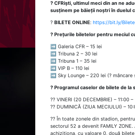
? CFRiști, ultimul meci din an ne ad
susținem pe băieții noștri în duelul c
?
BILETE ONLINE
:
https://bit.ly/Bile
?️ Prețurile biletelor pentru meciul c
➡️ Galeria CFR – 15 lei
➡️ Tribuna 2 – 30 lei
➡️ Tribuna 1 – 35 lei
➡️ VIP B – 110 lei
➡️ Sky Lounge – 220 lei (?️ mâncare ș
? Programul caselor de bilete de la 
?? VINERI (20 DECEMBRIE) – 11:00 – 
?? DUMINICĂ (ZIUA MECIULUI) – 10:
?? În toate zonele din stadion, pentru
sectorul 52 a devenit FAMILY ZONE. Ast
achiziționa, cu valoare 0, două bilete 