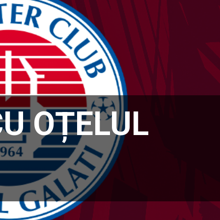
CU OȚELUL