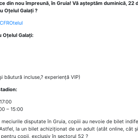
uce din nou împreună, în Gruia! Vă așteptăm duminică, 22 d
u Oțelul Galați ?
teCFROtelul
u Oțelul Galați:
i băutură incluse,? experiență VIP)
stadion:
17:00
00 – 15:00
 meciurile disputate în Gruia, copiii au nevoie de bilet indif
fel, la un bilet achiziționat de un adult (atât online, cât ș
pentru copii, exclusiv în sectorul 52 ?️