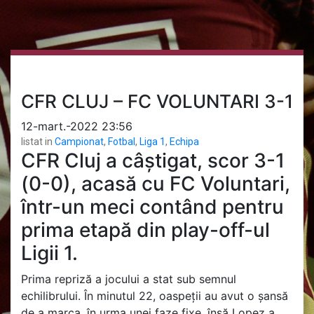
CFR CLUJ – FC VOLUNTARI 3-1
12-mart.-2022 23:56
listat in
Campionat
,
Fotbal
,
Liga 1
,
Echipa
CFR Cluj a câștigat, scor 3-1
(0-0), acasă cu FC Voluntari,
într-un meci contând pentru
prima etapă din play-off-ul
Ligii 1.
Prima repriză a jocului a stat sub semnul
echilibrului. În minutul 22, oaspeții au avut o șansă
de a marca, în urma unei faze fixe, însă Lopez a