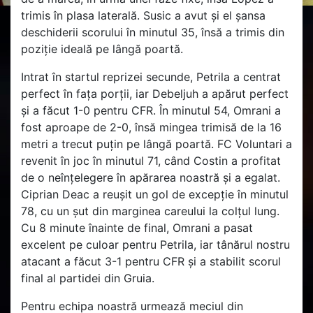
trimis în plasa laterală. Susic a avut și el șansa
deschiderii scorului în minutul 35, însă a trimis din
poziție ideală pe lângă poartă.
Intrat în startul reprizei secunde, Petrila a centrat
perfect în fața porții, iar Debeljuh a apărut perfect
și a făcut 1-0 pentru CFR. În minutul 54, Omrani a
fost aproape de 2-0, însă mingea trimisă de la 16
metri a trecut puțin pe lângă poartă. FC Voluntari a
revenit în joc în minutul 71, când Costin a profitat
de o neînțelegere în apărarea noastră și a egalat.
Ciprian Deac a reușit un gol de excepție în minutul
78, cu un șut din marginea careului la colțul lung.
Cu 8 minute înainte de final, Omrani a pasat
excelent pe culoar pentru Petrila, iar tânărul nostru
atacant a făcut 3-1 pentru CFR și a stabilit scorul
final al partidei din Gruia.
Pentru echipa noastră urmează meciul din