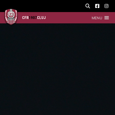
CFR
1907
CLUJ
MENU