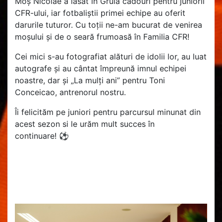
Moș Nicolae a lăsat în Gruia cadouri pentru juniorii
CFR-ului, iar fotbaliștii primei echipe au oferit
darurile tuturor. Cu toții ne-am bucurat de venirea
moșului și de o seară frumoasă în Familia CFR!
Cei mici s-au fotografiat alături de idolii lor, au luat
autografe și au cântat împreună imnul echipei
noastre, dar și „La mulți ani” pentru Toni
Conceicao, antrenorul nostru.
Îi felicităm pe juniori pentru parcursul minunat din
acest sezon si le urăm mult succes în
continuare!
⚽