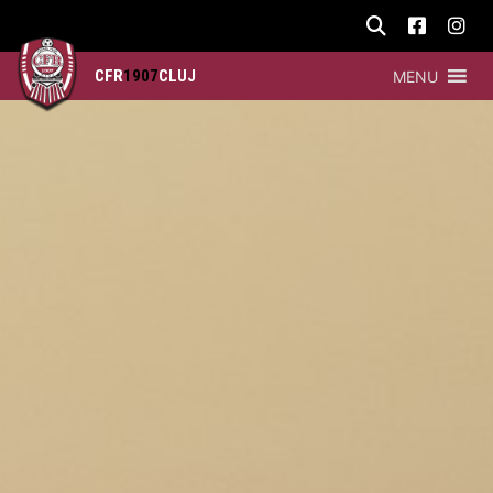
CFR
1907
CLUJ
MENU