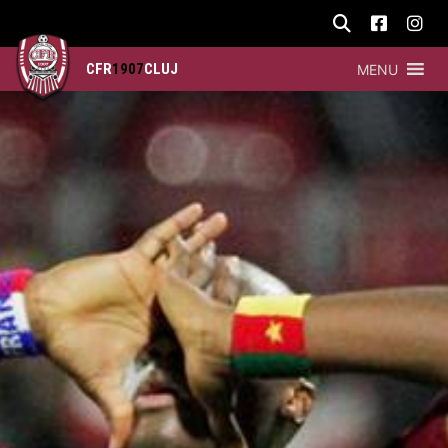
CFR
1907
CLUJ
MENU