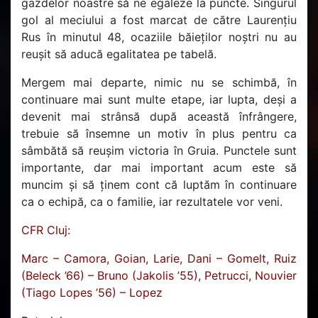
gazdelor noastre să ne egaleze la puncte. Singurul
gol al meciului a fost marcat de către Laurențiu
Rus în minutul 48, ocaziile băieților noștri nu au
reușit să aducă egalitatea pe tabelă.
Mergem mai departe, nimic nu se schimbă, în
continuare mai sunt multe etape, iar lupta, deși a
devenit mai strânsă după această înfrângere,
trebuie să însemne un motiv în plus pentru ca
sâmbătă să reușim victoria în Gruia. Punctele sunt
importante, dar mai important acum este să
muncim și să ținem cont că luptăm în continuare
ca o echipă, ca o familie, iar rezultatele vor veni.
CFR Cluj:
Marc – Camora, Goian, Larie, Dani – Gomelt, Ruiz
(Beleck ’66) – Bruno (Jakolis ’55), Petrucci, Nouvier
(Tiago Lopes ’56) – Lopez