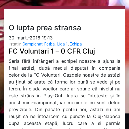
O lupta prea stransa
30-mart.-2016 19:13
listat in
Campionat
,
Fotbal
,
Liga 1
,
Echipa
FC Voluntari 1 – 0 CFR Cluj
Seria fără înfrângeri a echipei noastre a ajuns la
final astăzi, după meciul disputat în compania
celor de la FC Voluntari. Gazdele noastre de astăzi
au ținut să arate că forma lor bună se vede și pe
teren. În ciuda vocilor care ar spune că nivelul nu
este strâns în Play-Out, lupta se întețește și în
acest mini-campionat, iar meciurile nu sunt deloc
previzibile. Din păcate pentru noi, astăzi nu am
reușit să ne întoarcem cu puncte la Cluj-Napoca
după această etapă, lucru care a și permis