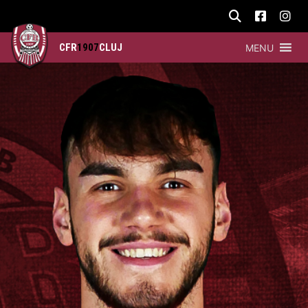
CFR
1907
CLUJ
MENU