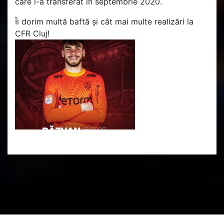
care l-a transferat în septembrie 2020.
Îi dorim multă baftă și cât mai multe realizări la
CFR Cluj!