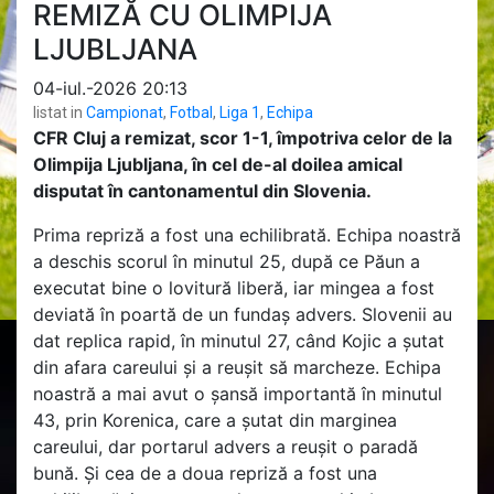
REMIZĂ CU OLIMPIJA
LJUBLJANA
04-iul.-2026 20:13
listat in
Campionat
,
Fotbal
,
Liga 1
,
Echipa
CFR Cluj a remizat, scor 1-1, împotriva celor de la
Olimpija Ljubljana, în cel de-al doilea amical
disputat în cantonamentul din Slovenia.
Prima repriză a fost una echilibrată. Echipa noastră
a deschis scorul în minutul 25, după ce Păun a
executat bine o lovitură liberă, iar mingea a fost
deviată în poartă de un fundaș advers. Slovenii au
dat replica rapid, în minutul 27, când Kojic a șutat
din afara careului și a reușit să marcheze. Echipa
noastră a mai avut o șansă importantă în minutul
43, prin Korenica, care a șutat din marginea
careului, dar portarul advers a reușit o paradă
bună. Și cea de a doua repriză a fost una