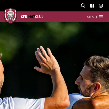
CFR
1907
CLUJ
MENU