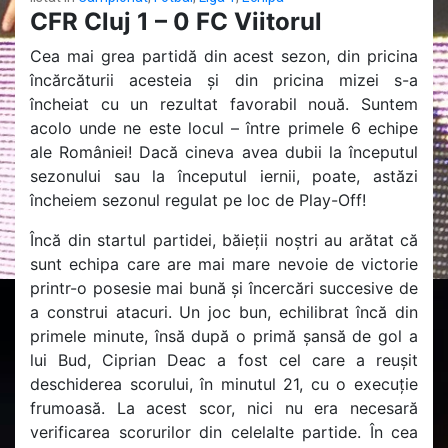
CFR Cluj 1 – 0 FC Viitorul
Cea mai grea partidă din acest sezon, din pricina
încărcăturii acesteia și din pricina mizei s-a
încheiat cu un rezultat favorabil nouă. Suntem
acolo unde ne este locul – între primele 6 echipe
ale României! Dacă cineva avea dubii la începutul
sezonului sau la începutul iernii, poate, astăzi
încheiem sezonul regulat pe loc de Play-Off!
Încă din startul partidei, băieții noștri au arătat că
sunt echipa care are mai mare nevoie de victorie
printr-o posesie mai bună și încercări succesive de
a construi atacuri. Un joc bun, echilibrat încă din
primele minute, însă după o primă șansă de gol a
lui Bud, Ciprian Deac a fost cel care a reușit
deschiderea scorului, în minutul 21, cu o execuție
frumoasă. La acest scor, nici nu era necesară
verificarea scorurilor din celelalte partide. În cea