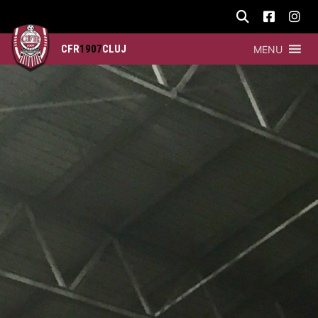
CFR
1907
CLUJ
MENU