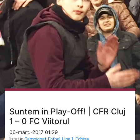
Suntem in Play-Off! | CFR Cluj
1 – 0 FC Viitorul
06-mart.-2017 01:29
listat in
Campionat
,
Fotbal
,
Liga 1
,
Echipa