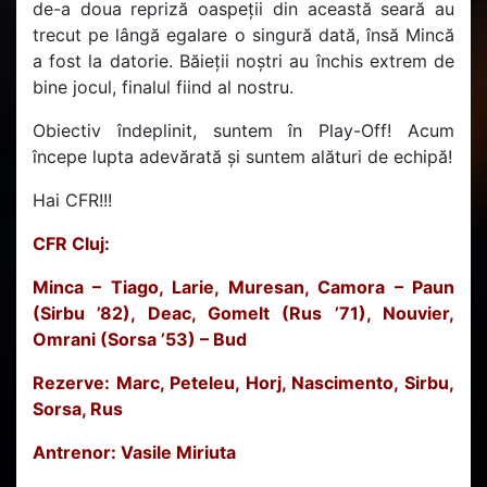
de-a doua repriză oaspeții din această seară au
trecut pe lângă egalare o singură dată, însă Mincă
a fost la datorie. Băieții noștri au închis extrem de
bine jocul, finalul fiind al nostru.
Obiectiv îndeplinit, suntem în Play-Off! Acum
începe lupta adevărată și suntem alături de echipă!
Hai CFR!!!
CFR Cluj:
Minca – Tiago, Larie, Muresan, Camora – Paun
(Sirbu ’82), Deac, Gomelt (Rus ’71), Nouvier,
Omrani (Sorsa ’53) – Bud
Rezerve: Marc, Peteleu, Horj, Nascimento, Sirbu,
Sorsa, Rus
Antrenor: Vasile Miriuta