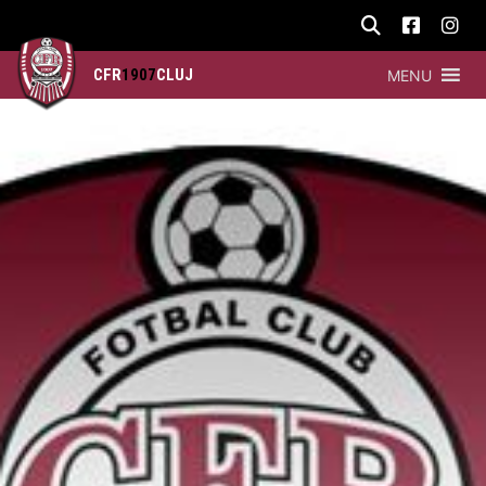
CFR
1907
CLUJ
MENU