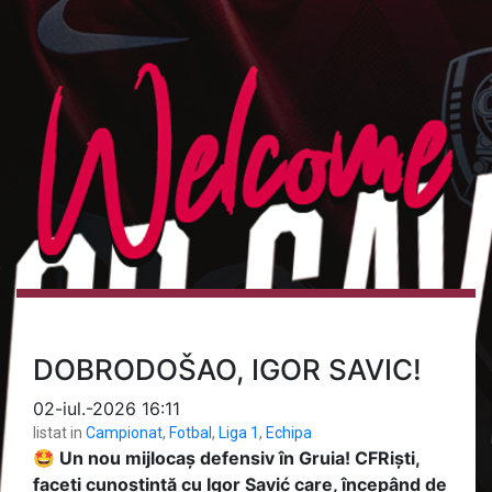
DOBRODOŠAO, IGOR SAVIC!
02-iul.-2026 16:11
listat in
Campionat
,
Fotbal
,
Liga 1
,
Echipa
🤩 Un nou mijlocaș defensiv în Gruia! CFRiști,
faceți cunoștință cu Igor Savić care, începând de