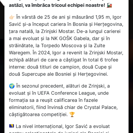
astăzi, va îmbrăca tricoul echipei noastre! 🚂
👉🏻 În vârstă de 25 de ani și măsurând 1,95 m, Igor
Savić și-a început cariera în Bosnia și Herțegovina,
țara natală, la Zrinjski Mostar. De-a lungul carierei
a mai evoluat și la NK GOŠK Gabela, dar și în
străinătate, la Torpedo Moscova și la Zulte
Waregem. În 2024, Igor a revenit la Zrinjski Mostar,
echipă alături de care a câștigat în total 6 trofee
interne: două titluri de campion, două Cupe și
două Supercupe ale Bosniei și Herțegovinei.
🌍 În sezonul precedent, alături de Zrinjski, a
evoluat și în UEFA Conference League, unde
formația sa a reușit calificarea în fazele
eliminatorii, fiind învinsă chiar de Crystal Palace,
câștigătoarea competiției. 🏆
La nivel internațional, Igor Savić a evoluat