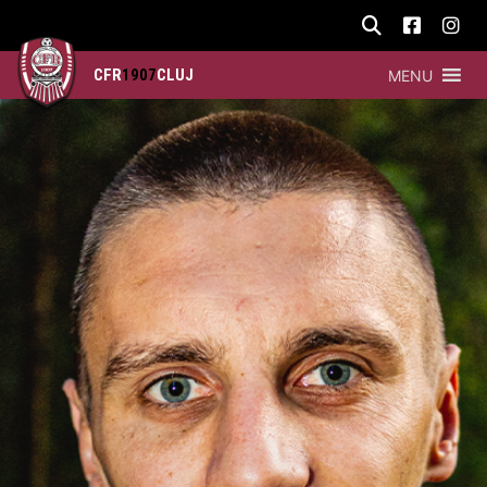
CFR
1907
CLUJ
MENU