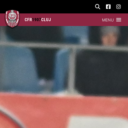
CFR
1907
CLUJ
MENU