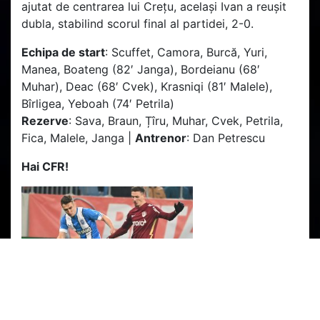
ajutat de centrarea lui Crețu, același Ivan a reușit
dubla, stabilind scorul final al partidei, 2-0.
Echipa de start
: Scuffet, Camora, Burcă, Yuri,
Manea, Boateng (82′ Janga), Bordeianu (68′
Muhar), Deac (68′ Cvek), Krasniqi (81′ Malele),
Bîrligea, Yeboah (74′ Petrila)
Rezerve
: Sava, Braun, Țîru, Muhar, Cvek, Petrila,
Fica, Malele, Janga |
Antrenor
: Dan Petrescu
Hai CFR!