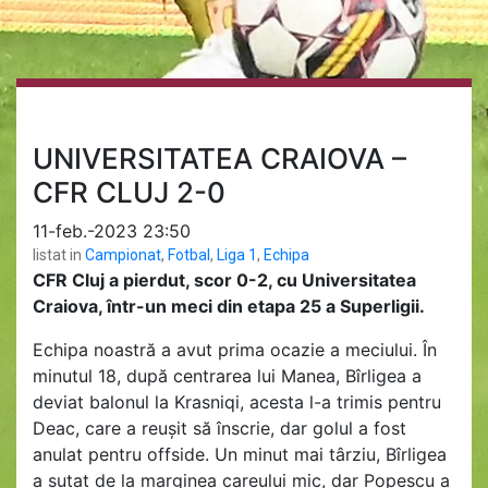
UNIVERSITATEA CRAIOVA –
CFR CLUJ 2-0
11-feb.-2023 23:50
listat in
Campionat
,
Fotbal
,
Liga 1
,
Echipa
CFR Cluj a pierdut, scor 0-2, cu Universitatea
Craiova, într-un meci din etapa 25 a Superligii.
Echipa noastră a avut prima ocazie a meciului. În
minutul 18, după centrarea lui Manea, Bîrligea a
deviat balonul la Krasniqi, acesta l-a trimis pentru
Deac, care a reușit să înscrie, dar golul a fost
anulat pentru offside. Un minut mai târziu, Bîrligea
a șutat de la marginea careului mic, dar Popescu a