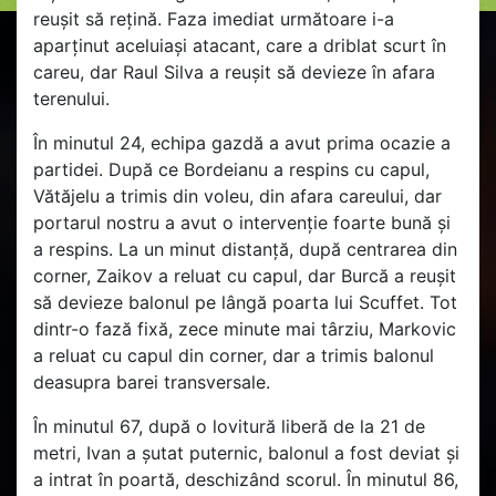
reușit să rețină. Faza imediat următoare i-a
aparținut aceluiași atacant, care a driblat scurt în
careu, dar Raul Silva a reușit să devieze în afara
terenului.
În minutul 24, echipa gazdă a avut prima ocazie a
partidei. După ce Bordeianu a respins cu capul,
Vătăjelu a trimis din voleu, din afara careului, dar
portarul nostru a avut o intervenție foarte bună și
a respins. La un minut distanță, după centrarea din
corner, Zaikov a reluat cu capul, dar Burcă a reușit
să devieze balonul pe lângă poarta lui Scuffet. Tot
dintr-o fază fixă, zece minute mai târziu, Markovic
a reluat cu capul din corner, dar a trimis balonul
deasupra barei transversale.
În minutul 67, după o lovitură liberă de la 21 de
metri, Ivan a șutat puternic, balonul a fost deviat și
a intrat în poartă, deschizând scorul. În minutul 86,