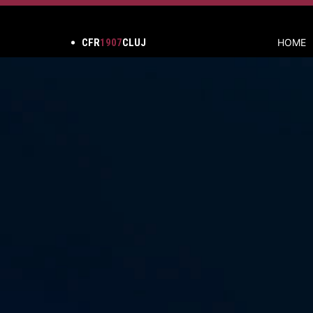
CFR
1907
CLUJ
HOME