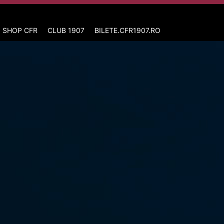
 SHOP CFR
CLUB 1907
BILETE.CFR1907.RO