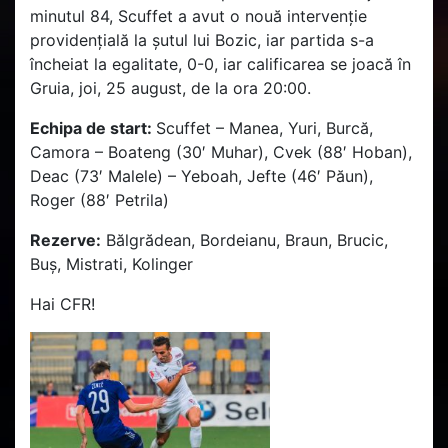
minutul 84, Scuffet a avut o nouă intervenție
providențială la șutul lui Bozic, iar partida s-a
încheiat la egalitate, 0-0, iar calificarea se joacă în
Gruia, joi, 25 august, de la ora 20:00.
Echipa de start:
Scuffet – Manea, Yuri, Burcă,
Camora – Boateng (30′ Muhar), Cvek (88′ Hoban),
Deac (73′ Malele) – Yeboah, Jefte (46′ Păun),
Roger (88′ Petrila)
Rezerve:
Bălgrădean, Bordeianu, Braun, Brucic,
Buș, Mistrati, Kolinger
Hai CFR!