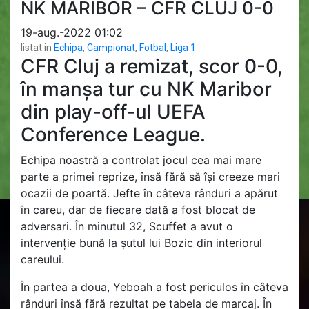
NK MARIBOR – CFR CLUJ 0-0
19-aug.-2022 01:02
listat in
Echipa
,
Campionat
,
Fotbal
,
Liga 1
CFR Cluj a remizat, scor 0-0,
în manșa tur cu NK Maribor
din play-off-ul UEFA
Conference League.
Echipa noastră a controlat jocul cea mai mare
parte a primei reprize, însă fără să își creeze mari
ocazii de poartă. Jefte în câteva rânduri a apărut
în careu, dar de fiecare dată a fost blocat de
adversari. În minutul 32, Scuffet a avut o
intervenție bună la șutul lui Bozic din interiorul
careului.
În partea a doua, Yeboah a fost periculos în câteva
rânduri însă fără rezultat pe tabela de marcaj. În