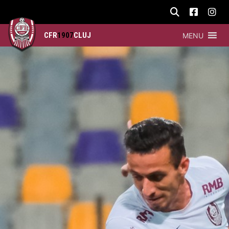
CFR
1907
CLUJ
MENU