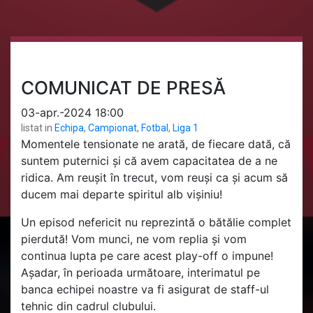
COMUNICAT DE PRESĂ
03-apr.-2024 18:00
listat in
Echipa
,
Campionat
,
Fotbal
,
Liga 1
Momentele tensionate ne arată, de fiecare dată, că
suntem puternici și că avem capacitatea de a ne
ridica. Am reușit în trecut, vom reuși ca și acum să
ducem mai departe spiritul alb vișiniu!
Un episod nefericit nu reprezintă o bătălie complet
pierdută! Vom munci, ne vom replia și vom
continua lupta pe care acest play-off o impune!
Așadar, în perioada următoare, interimatul pe
banca echipei noastre va fi asigurat de staff-ul
tehnic din cadrul clubului.