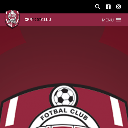
CFR
1907
CLUJ
MENU