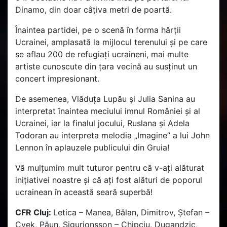
Dinamo, din doar câțiva metri de poartă.
Înaintea partidei, pe o scenă în forma hărţii
Ucrainei, amplasată la mijlocul terenului şi pe care
se aflau 200 de refugiaţi ucraineni, mai multe
artiste cunoscute din ţara vecină au susținut un
concert impresionant.
De asemenea, Vlăduța Lupău și Julia Sanina au
interpretat înaintea meciului imnul României și al
Ucrainei, iar la finalul jocului, Ruslana şi Adela
Todoran au interpreta melodia „Imagine” a lui John
Lennon în aplauzele publicului din Gruia!
Vă mulțumim mult tuturor pentru că v-ați alăturat
inițiativei noastre și că ați fost alături de poporul
ucrainean în această seară superbă!
CFR Cluj:
Letica – Manea, Bălan, Dimitrov, Ştefan –
Cvek, Păun, Sigurjonsson – Chipciu, Dugandzic,