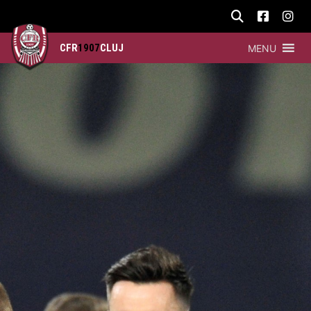
CFR
1907
CLUJ
MENU