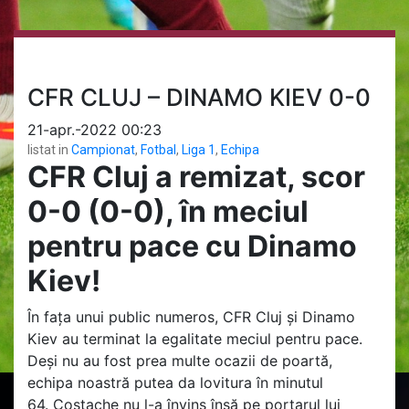
CFR CLUJ – DINAMO KIEV 0-0
21-apr.-2022 00:23
listat in
Campionat
,
Fotbal
,
Liga 1
,
Echipa
CFR Cluj a remizat, scor
0-0 (0-0), în meciul
pentru pace cu Dinamo
Kiev!
În fața unui public numeros, CFR Cluj și Dinamo
Kiev au terminat la egalitate meciul pentru pace.
Deși nu au fost prea multe ocazii de poartă,
echipa noastră putea da lovitura în minutul
64. Costache nu l-a învins însă pe portarul lui