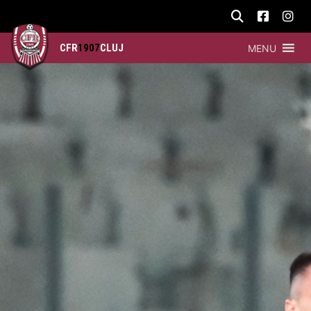
CFR
1907
CLUJ
MENU