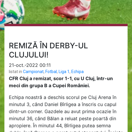
REMIZĂ ÎN DERBY-UL
CLUJULUI!
21-oct.-2022 00:11
listat in
Campionat
,
Fotbal
,
Liga 1
,
Echipa
CFR Cluj a remizat, scor 1-1, cu U Cluj, într-un
meci din grupa B a Cupei României.
Echipa noastră a deschis scorul pe Cluj Arena în
minutul 3, când Daniel Bîrligea a înscris cu capul
dintr-un corner. Gazdele au avut prima ocazie în
minutul 36, când Bălan a reluat peste poartă din
apropiere. În minutul 44, Bîrligea putea semna