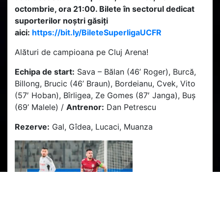
octombrie, ora 21:00. Bilete în sectorul dedicat
suporterilor noștri găsiți
aici:
https://bit.ly/BileteSuperligaUCFR
Alături de campioana pe Cluj Arena!
Echipa de start:
Sava – Bălan (46’ Roger), Burcă,
Billong, Brucic (46’ Braun), Bordeianu, Cvek, Vito
(57′ Hoban), Bîrligea, Ze Gomes (87′ Janga), Buș
(69’ Malele) /
Antrenor:
Dan Petrescu
Rezerve:
Gal, Gîdea, Lucaci, Muanza