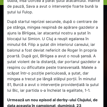
dubla, însă Gorcea a parat șutul atacantului. Înainte
de pauză, Sava a avut o intervenție foarte bună la
șutul lui Fulop.
După startul reprizei secunde, după o centrare de
pe stânga, mingea respinsă de apărare gazdelor a
ajuns la Bîrligea, iar atacantul nostru a șutat în
blocajul lui Simion. U Cluj a reușit egalarea în
minutul 64. Filip a șutat din interiorul careului, iar
balonul a fost deviat nefericit de Roger în propria
poartă. După gol, Bîrligea a avut o nouă șansă. A
șutat violent de la distanță, dar portarul gazdelor a
respins cu dificultate peste transversală. Malele a
scăpat într-o poziție periculoasă, a șutat, dar
mingea a trecut pe lângă stâlpul porții. În minutul
81, Burcă a avut o intervenție providențială la șutul
lui Bic, iar partida s-a încheiat la egalitate, 1-1.
Urmează un nou episod al derby-ului Clujului, de
data aceasta în campionat, duminică, 23