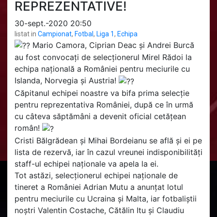
REPREZENTATIVE!
30-sept.-2020 20:50
listat in
Campionat
,
Fotbal
,
Liga 1
,
Echipa
Mario Camora, Ciprian Deac și Andrei Burcă
au fost convocați de selecționerul Mirel Rădoi la
echipa națională a României pentru meciurile cu
Islanda, Norvegia și Austria!
Căpitanul echipei noastre va bifa prima selecție
pentru reprezentativa României, după ce în urmă
cu câteva săptămâni a devenit oficial cetățean
român!
Cristi Bălgrădean și Mihai Bordeianu se află și ei pe
lista de rezervă, iar în cazul vreunei indisponibilități
staff-ul echipei naționale va apela la ei.
Tot astăzi, selecționerul echipei naționale de
tineret a României Adrian Mutu a anunțat lotul
pentru meciurile cu Ucraina și Malta, iar fotbaliștii
noștri Valentin Costache, Cătălin Itu și Claudiu