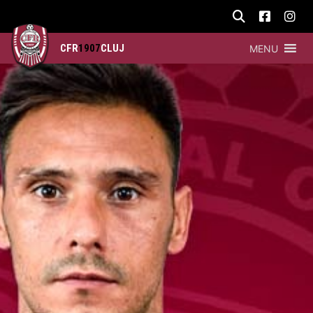
CFR
1907
CLUJ
MENU