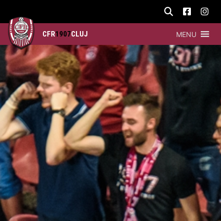
CFR
1907
CLUJ
MENU