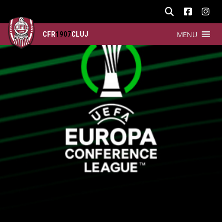
CFR
1907
CLUJ
MENU