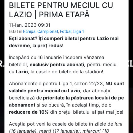
BILETE PENTRU MECIUL CU
LAZIO | PRIMA ETAPĂ
11-ian.-2023 09:31
listat in
Echipa
,
Campionat
,
Fotbal
,
Liga 1
Ești abonat? Îți cumperi biletul pentru Lazio mai
devreme, la preț redus!
Începând cu 16 ianuarie începem vânzarea
biletelor,
exclusiv pentru abonați,
pentru meciul
cu
Lazio
, la casele de bilete de la stadion!
Abonamentele pentru Liga 1, sezon 22/23,
NU sunt
valabile pentru meciul cu Lazio,
dar abonații
beneficiază de
prioritate la păstrarea locului de pe
abonament
și se bucură, în același timp, de o
reducere de 10%
din prețul biletului afișat mai jos!
Aceștia pot veni la casele de bilete în zilele de
luni
(16 ianuarie), marți (17 ianuarie), miercuri (18