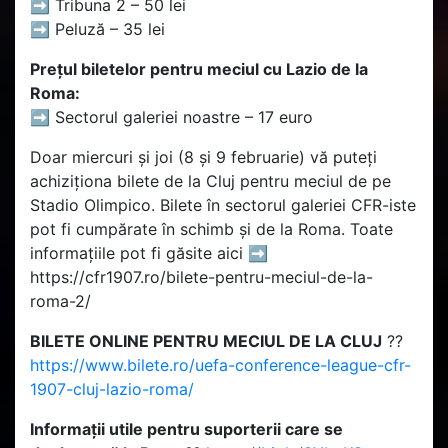
➡ Tribuna 2 – 50 lei
➡ Peluză – 35 lei
Prețul biletelor pentru meciul cu Lazio de la
Roma:
➡ Sectorul galeriei noastre – 17 euro
Doar miercuri și joi (8 și 9 februarie) vă puteți
achiziționa bilete de la Cluj pentru meciul de pe
Stadio Olimpico. Bilete în sectorul galeriei CFR-iste
pot fi cumpărate în schimb și de la Roma. Toate
informațiile pot fi găsite aici ➡
https://cfr1907.ro/bilete-pentru-meciul-de-la-
roma-2/
BILETE ONLINE PENTRU MECIUL DE LA CLUJ
??
https://www.bilete.ro/uefa-conference-league-cfr-
1907-cluj-lazio-roma/
Informații utile pentru suporterii care se