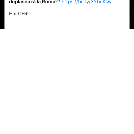
deplasează la Roma
??
https://bit.ly/3YbuKQy
Hai CFR!
PARTENERI