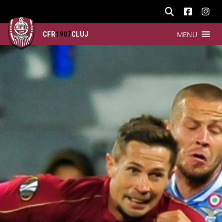
CFR
1907
CLUJ
MENU