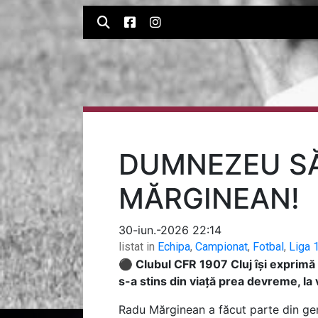
DUMNEZEU SĂ
MĂRGINEAN!
30-iun.-2026 22:14
listat in
Echipa
,
Campionat
,
Fotbal
,
Liga 
⚫ Clubul CFR 1907 Cluj își exprimă 
s-a stins din viață prea devreme, la
Radu Mărginean a făcut parte din gene