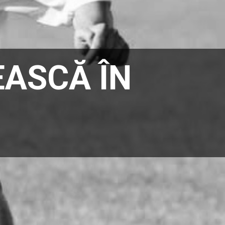
EASCĂ ÎN