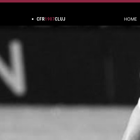
CFR
1907
CLUJ
HOME