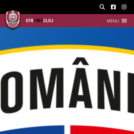
CFR
1907
CLUJ
MENU