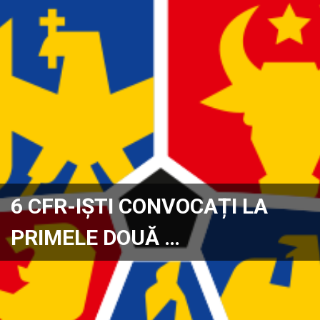
6 CFR-IȘTI CONVOCAȚI LA
PRIMELE DOUĂ …