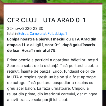
CFR CLUJ – UTA ARAD 0-1
22-nov.-2020 23:30
listat in
Echipa
,
Campionat
,
Fotbal
,
Liga 1
Echipa noastră a pierdut meciul cu UTA Arad din
etapa a 11-a a Ligii 1, scor 0-1, după golul înscris
de Ioan Hora în minutul 75.
Prima ocazie a partidei a aparținut băieților noștri.
Soares a șutat de la distanță, însă portarul Iacob a
reținut. Înainte de pauză, Erico, fundașul celor de
la UTA a respins greșit un balon și a fost aproape
de autogol, însă portarul oaspeților a respins cu
greu acel balon. La faza următoare, Chipciu a
reluat din prima, din interiorul careului, dar mingea
a lovit transversala porții lui Iacob.