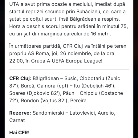
UTA a avut prima ocazie a meciului, imediat după
startul reprizei secunde prin Buhăcianu, cel care a
șutat pe colțul scurt, însă Bălgrădean a respins.
Hora a deschis scorul pentru arădeni în minutul 75,
cu un șut din marginea careului de 16 metri.
În următoarea partidă, CFR Cluj va întâlni pe teren
propriu AS Roma, joi, 26 noiembrie, de la ora
22:00, în Grupa A UEFA Europa League!
CFR Cluj:
Bălgrădean – Susic, Ciobotariu (Zunic
87′), Burcă, Camora (cpt) – Itu (Debeljuh 46′),
Soares (Djokovic 82′), Păun – Chipciu (Costache
72′), Rondon (Vojtus 82′), Pereira
Rezerve:
Sandomierski – Latovlevici, Aurelio,
Carnat
Hai CFR!