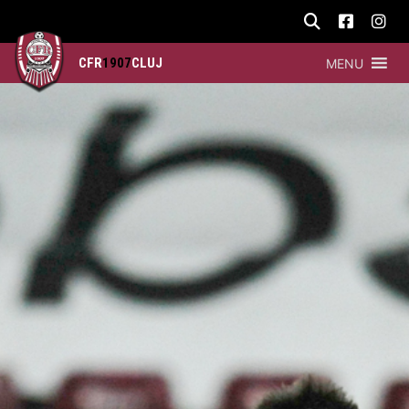
CFR
1907
CLUJ
MENU