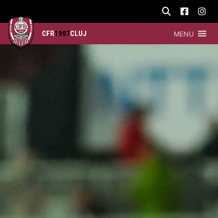
CFR
1907
CLUJ
MENU