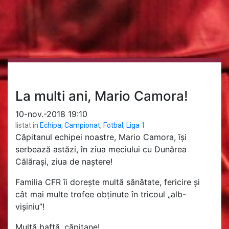
La multi ani, Mario Camora!
10-nov.-2018 19:10
listat in
Echipa
,
Campionat
,
Fotbal
,
Liga 1
Căpitanul echipei noastre, Mario Camora, își
serbează astăzi, în ziua meciului cu Dunărea
Călărași, ziua de naștere!
Familia CFR îi dorește multă sănătate, fericire și
cât mai multe trofee obținute în tricoul „alb-
vișiniu”!
Multă baftă, căpitane!