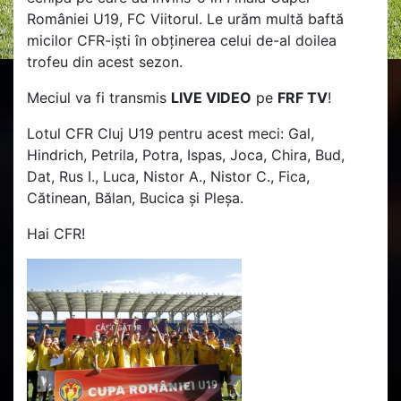
României U19, FC Viitorul. Le urăm multă baftă
micilor CFR-iști în obținerea celui de-al doilea
trofeu din acest sezon.
Meciul va fi transmis
LIVE VIDEO
pe
FRF TV
!
Lotul CFR Cluj U19 pentru acest meci: Gal,
Hindrich, Petrila, Potra, Ispas, Joca, Chira, Bud,
Dat, Rus I., Luca, Nistor A., Nistor C., Fica,
Cătinean, Bălan, Bucica și Pleșa.
Hai CFR!