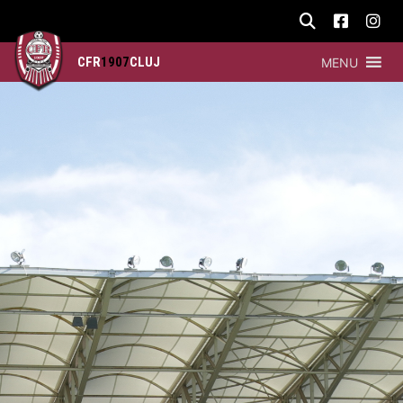
CFR
1907
CLUJ
MENU