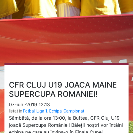
CFR CLUJ U19 JOACA MAINE
SUPERCUPA ROMANIEI!
07-iun.-2019 12:13
listat in
Fotbal
,
Liga 1
,
Echipa
,
Campionat
Sâmbătă, de la ora 13:00, la Buftea, CFR Cluj U19
joacă Supercupa României! Băieții noștri vor întâlni
echipa pe care au învins-o în Finala Cupei