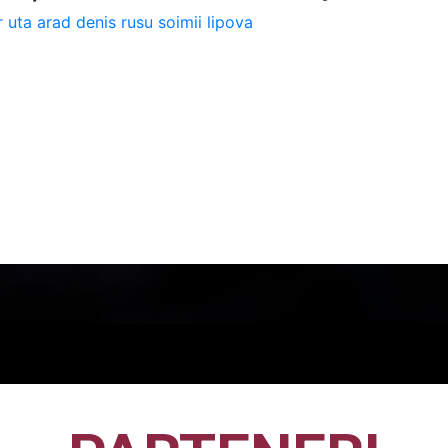
r
uta arad
denis rusu
soimii lipova