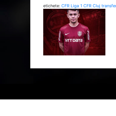
etichete:
CFR
Liga 1
CFR Cluj
transfe