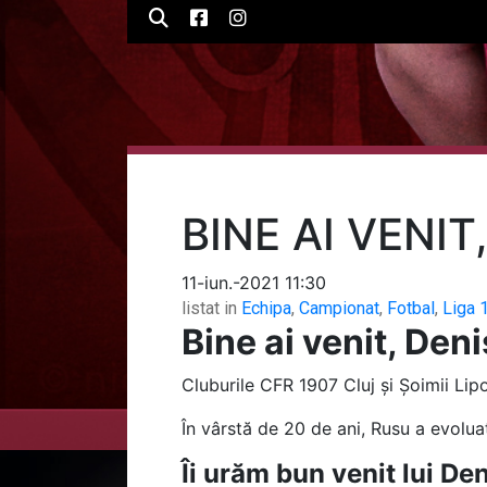
BINE AI VENIT
11-iun.-2021 11:30
listat in
Echipa
,
Campionat
,
Fotbal
,
Liga 
Bine ai venit, Den
Cluburile CFR 1907 Cluj și Șoimii Lipo
În vârstă de 20 de ani, Rusu a evolu
Îi urăm bun venit lui De