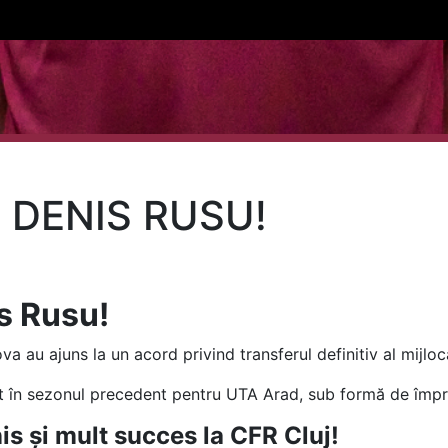
, DENIS RUSU!
1
is Rusu!
va au ajuns la un acord privind transferul definitiv al mijlo
at în sezonul precedent pentru UTA Arad, sub formă de împr
nis și mult succes la CFR Cluj!