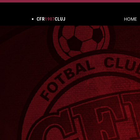
CFR
1907
CLUJ
HOME