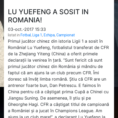
LU YUEFENG A SOSIT IN
ROMANIA!
03-oct.-2017 15:33
listat in
Fotbal
,
Liga 1
,
Echipa
,
Campionat
Primul jucător chinez din istoria Ligii 1 a sosit în
România! Lu Yuefeng, fotbalistul transferat de CFR
de la Zhejiang Yiteng (China) a oferit primele
declarații la venirea în țară. “Sunt fericit că sunt
primul jucător chinez din România și mândru de
faptul că am ajuns la un club precum CFR. Îmi
doresc să învăț limba română. Știu că CFR are un
antrenor foarte bun, Dan Petrescu. E faimos în
China pentru că a câștigat prima Cupă a Chinei cu
Jiangsu Suning. De asemenea, îl știu și pe
Gheorghe Hagi. CFR a câștigat titlul de campioană
a României și a jucat în Champions League. Am
ajuns la un club mare!”, a declarant Lu Yuefeng la