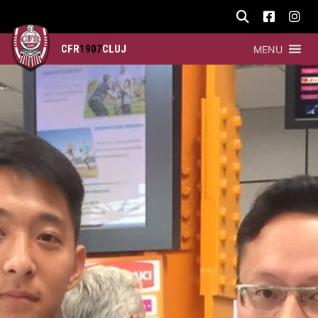
CFR
1907
CLUJ
MENU