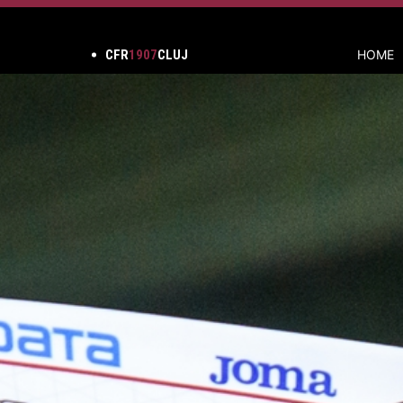
CFR
1907
CLUJ
HOME