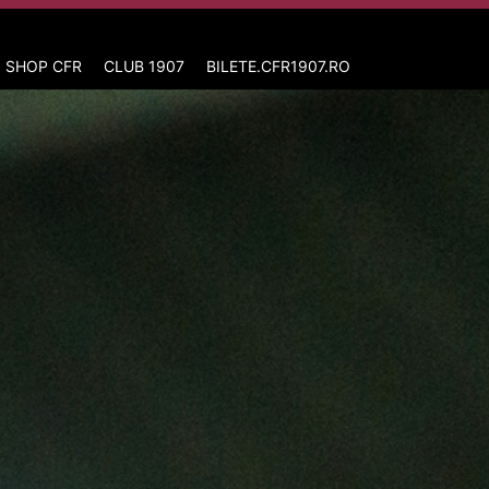
 SHOP CFR
CLUB 1907
BILETE.CFR1907.RO