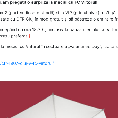
, am pregătit o surpriză la meciul cu FC Viitorul!
a 2 (partea dinspre stradă) și la VIP (primul nivel) o să găs
lizate cu CFR Cluj în mod gratuit și să păstreze o amintire f
începând cu ora 18:30 și inclusiv la pauza meciului cu Viito
vostru preferat❗
 meciul cu Viitorul în sectoarele „Valentine’s Day”, iubita sa
/cfr-1907-cluj-v-fc-viitorul/