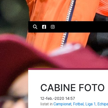
CABINE FOTO 
12-feb.-2020 14:57
listat in
Campionat
,
Fotbal
,
Liga 1
,
Echip