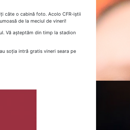
iți câte o cabină foto. Acolo CFR-iștii
rumoasă de la meciul de vineri!
rul. Vă așteptăm din timp la stadion
u soția intră gratis vineri seara pe