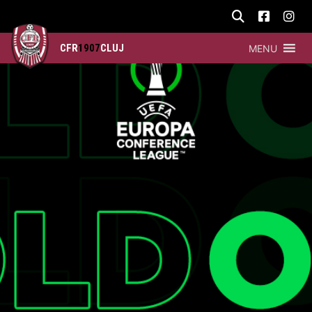
CFR
1907
CLUJ
MENU