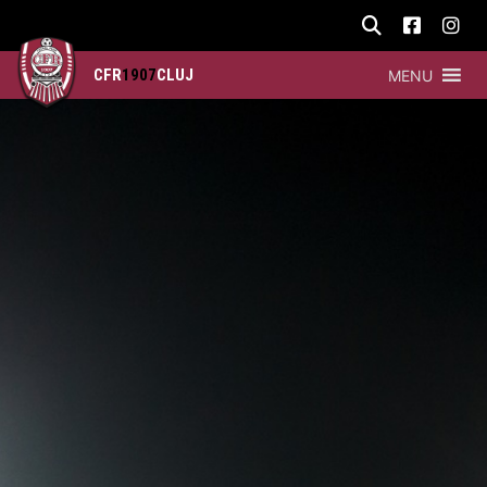
CFR
1907
CLUJ
MENU