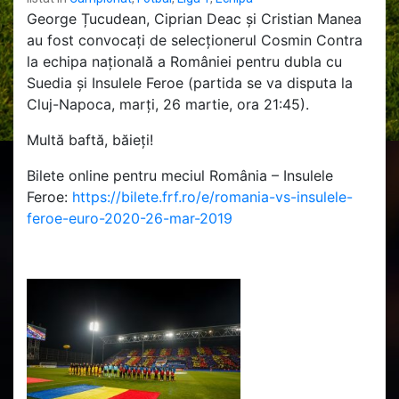
George Țucudean, Ciprian Deac și Cristian Manea
au fost convocați de selecționerul Cosmin Contra
la echipa națională a României pentru dubla cu
Suedia și Insulele Feroe (partida se va disputa la
Cluj-Napoca, marți, 26 martie, ora 21:45).
Multă baftă, băieți!
Bilete online pentru meciul România – Insulele
Feroe:
https://bilete.frf.ro/e/romania-vs-insulele-
feroe-euro-2020-26-mar-2019