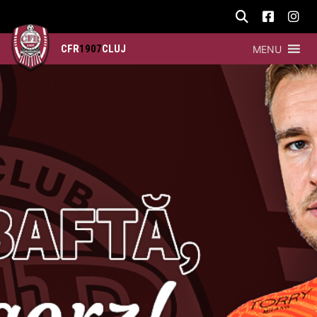
CFR
1907
CLUJ
MENU