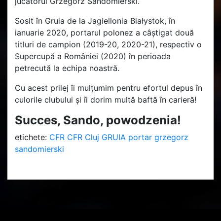
jucătorul Grzegorz Sandomierski.
Sosit în Gruia de la Jagiellonia Białystok, în
ianuarie 2020, portarul polonez a câștigat două
titluri de campion (2019-20, 2020-21), respectiv o
Supercupă a României (2020) în perioada
petrecută la echipa noastră.
Cu acest prilej îi mulțumim pentru efortul depus în
culorile clubului și îi dorim multă baftă în carieră!
Succes, Sando, powodzenia!
etichete:
CFR
CFR Cluj
GRUIA
portar
grzegorz
sandomierski