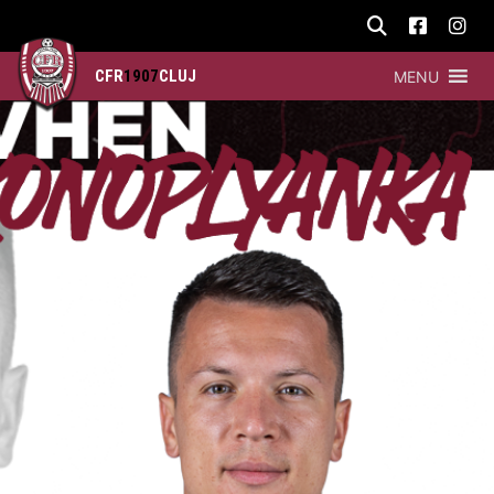
CFR
1907
CLUJ
MENU