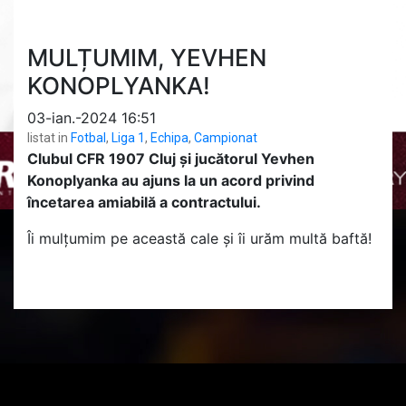
MULȚUMIM, YEVHEN
KONOPLYANKA!
03-ian.-2024 16:51
listat in
Fotbal
,
Liga 1
,
Echipa
,
Campionat
Clubul CFR 1907 Cluj și jucătorul Yevhen
Konoplyanka au ajuns la un acord privind
încetarea amiabilă a contractului.
Îi mulțumim pe această cale și îi urăm multă baftă!