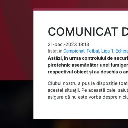
COMUNICAT D
21-dec.-2023 18:13
listat in
Campionat
,
Fotbal
,
Liga 1
,
Echip
Astăzi, în urma controlului de securit
pirotehnic asemănător unei fumigene
respectivul obiect și au deschis o a
Clubul nostru a pus la dispoziție toat
acestei situații. Pe această cale, sa
asigura că nu este vorba despre niciu