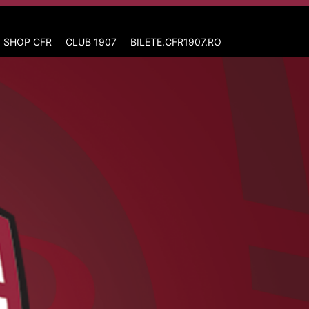
 SHOP CFR
CLUB 1907
BILETE.CFR1907.RO