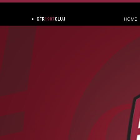
CFR
1907
CLUJ
HOME