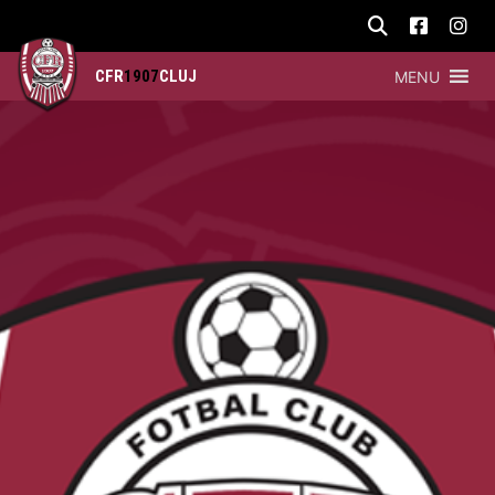
CFR
1907
CLUJ
MENU