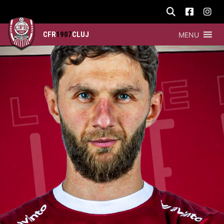
CFR
1907
CLUJ
MENU