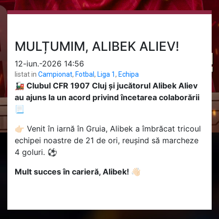
MULȚUMIM, ALIBEK ALIEV!
12-iun.-2026 14:56
listat in
Campionat
,
Fotbal
,
Liga 1
,
Echipa
🚂 Clubul CFR 1907 Cluj și jucătorul Alibek Aliev
au ajuns la un acord privind încetarea colaborării
📃
👉🏻 Venit în iarnă în Gruia, Alibek a îmbrăcat tricoul
echipei noastre de 21 de ori, reușind să marcheze
4 goluri. ⚽
Mult succes în carieră, Alibek! 👋🏻