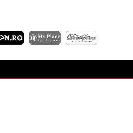
ARTICOLE RECENTE
ÎNFRÂNGERE ÎN GRUIA
DERBY-UL CLUJULUI SE JOACĂ ÎN OCTOMBRIE
FC RAPID – CFR CLUJ 3-1
BILETE PENTRU MECIUL CU TROMSØ IL