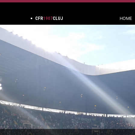
CFR
1907
CLUJ
HOME