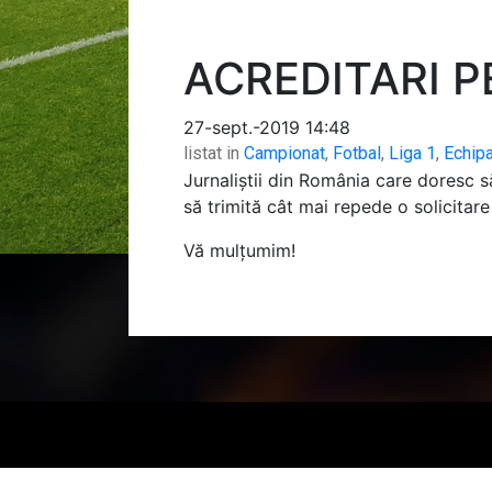
ACREDITARI 
27-sept.-2019 14:48
listat in
Campionat
,
Fotbal
,
Liga 1
,
Echip
Jurnaliștii din România care doresc s
să trimită cât mai repede o solicitar
Vă mulțumim!