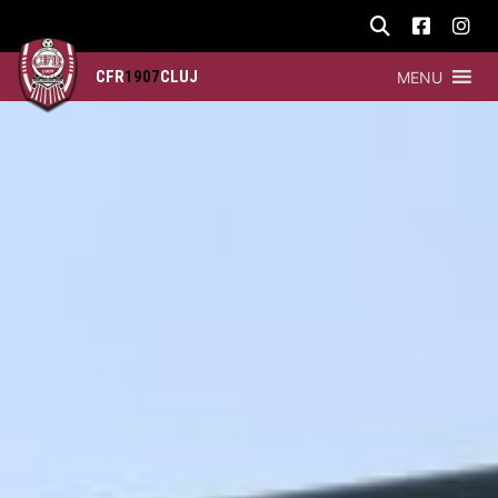
CFR
1907
CLUJ
MENU