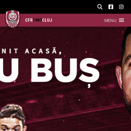
CFR
1907
CLUJ
MENU