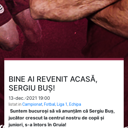
BINE AI REVENIT ACASĂ,
SERGIU BUȘ!
13-dec.-2021 19:00
listat in
Campionat
,
Fotbal
,
Liga 1
,
Echipa
Suntem bucuroși să vă anunțăm că Sergiu Buș,
jucător crescut la centrul nostru de copii și
juniori, s-a întors în Gruia!