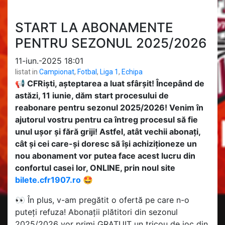
START LA ABONAMENTE
PENTRU SEZONUL 2025/2026
11-iun.-2025 18:01
listat in
Campionat
,
Fotbal
,
Liga 1
,
Echipa
📢 CFRiști, așteptarea a luat sfârșit! Începând de
astăzi, 11 iunie, dăm start procesului de
reabonare pentru sezonul 2025/2026! Venim în
ajutorul vostru pentru ca întreg procesul să fie
unul ușor și fără griji! Astfel, atât vechii abonați,
cât și cei care-și doresc să își achiziționeze un
nou abonament vor putea face acest lucru din
confortul casei lor, ONLINE, prin noul site
bilete.cfr1907.ro
🤩
👀 În plus, v-am pregătit o ofertă pe care n-o
puteți refuza! Abonații plătitori din sezonul
2025/2026 vor primi GRATUIT un tricou de joc din