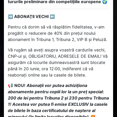
tururile preliminare din competițiile europene 🌍
➡️ ABONAȚII VECHI ⬅️
Pentru că dorim să vă răsplătim fidelitatea, v-am
pregătit o reducere de 40% din prețul noului
abonament în Tribuna 1, Tribuna 2, VIP B și Peluză.
Vă rugăm să aveți asupra voastră cardurile vechi,
CNP-ul și, OBLIGATORIU, ADRESELE DE EMAIL! Vă
asigurăm că locurile dumneavoastră sunt blocate
până în 20 iunie, ora 12:00, indiferent că vă
reabonați online sau la casele de bilete.
📢
NOU!
Abonații vor putea achiziționa
abonamente pentru copiii lor la un preț special:
200 de lei pentru Tribuna 2 și 230 pentru Tribuna
1! Acestea vor putea fi emise EXCLUSIV la casele
de bilete în baza certificatului de naștere al
minorului (în limita locurilor disponibile) 🤩