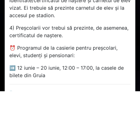
identitate/certificatul de naștere și carnetul de elev
vizat. Ei trebuie să prezinte carnetul de elev și la
accesul pe stadion.
4) Preșcolarii vor trebui să prezinte, de asemenea,
certificatul de naștere.
⏰ Programul de la casierie pentru preșcolari,
elevi, studenți și pensionari:
➡️ 12 iunie – 20 iunie, 12:00 – 17:00, la casele de
bilete din Gruia
🏷️ PREȚURILE ABONAMENTELOR PENTRU
SEZONUL 2025/2026
➡️ Peluză (sector 25 – Galerie) – 200 lei
➡️ Tribuna 2 – 500 lei
➡️ Tribuna 1– 550 lei
➡️ VIP B – 2000 lei