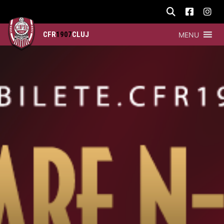
CFR
1907
CLUJ
MENU