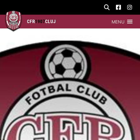
CFR
1907
CLUJ
MENU