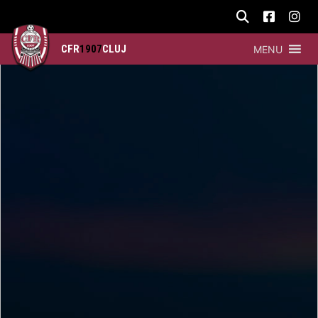
CFR
1907
CLUJ
MENU