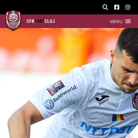
CFR
1907
CLUJ
MENU